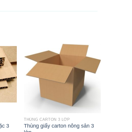
THÙNG CARTON 3 LỚP
THÙNG CAR
ặc 3
Thùng giấy carton nông sản 3
Thùng giấ