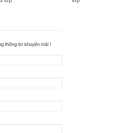
3 lớp
lớp
g thông tin khuyến mãi !