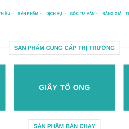
THIỆU
SẢN PHẨM
DỊCH VỤ
GÓC TƯ VẤN
BẢNG GIÁ
T
SẢN PHẨM CUNG CẤP THỊ TRƯỜNG
GIẤY TỔ ONG
SẢN PHẨM BÁN CHẠY