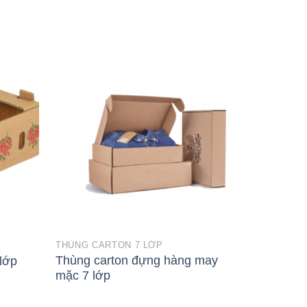
THÙNG CARTON 7 LỚP
THÙNG CAR
Thùng carton đựng hàng may
lớp
Thùng car
mặc 7 lớp