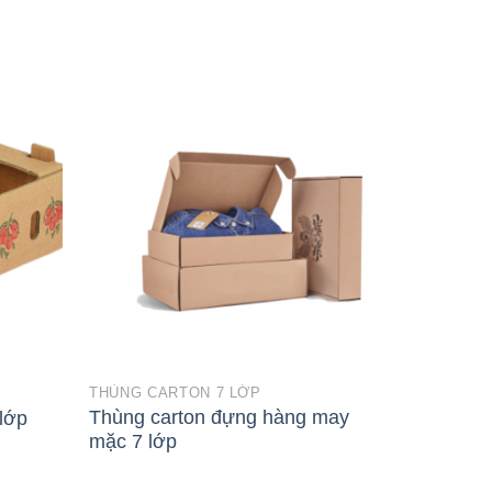
THÙNG CARTON 7 LỚP
THÙNG CAR
Thùng carton đựng hàng may
lớp
Thùng car
mặc 7 lớp