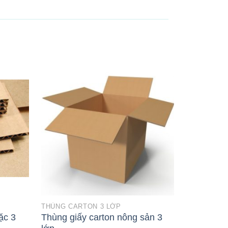
THÙNG CARTON 3 LỚP
THÙNG CAR
ặc 3
Thùng giấy carton nông sản 3
Thùng giấ