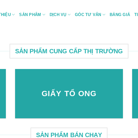
THIỆU
SẢN PHẨM
DỊCH VỤ
GÓC TƯ VẤN
BẢNG GIÁ
T
SẢN PHẨM CUNG CẤP THỊ TRƯỜNG
GIẤY TỔ ONG
SẢN PHẨM BÁN CHẠY