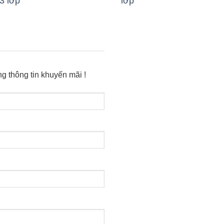
3 lớp
lớp
g thông tin khuyến mãi !