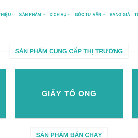
THIỆU
SẢN PHẨM
DỊCH VỤ
GÓC TƯ VẤN
BẢNG GIÁ
T
SẢN PHẨM CUNG CẤP THỊ TRƯỜNG
GIẤY TỔ ONG
SẢN PHẨM BÁN CHẠY