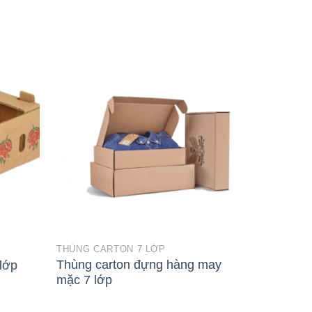
THÙNG CARTON 7 LỚP
THÙNG CAR
Thùng carton đựng hàng may
lớp
Thùng car
mặc 7 lớp