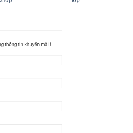
3 lớp
lớp
g thông tin khuyến mãi !