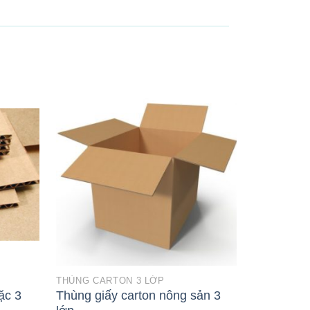
THÙNG CARTON 3 LỚP
THÙNG CAR
ặc 3
Thùng giấy carton nông sản 3
Thùng giấ