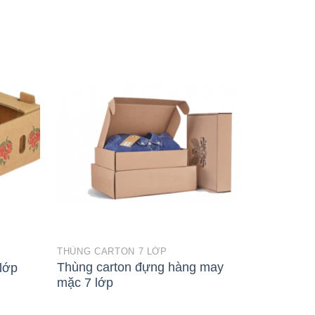
THÙNG CARTON 7 LỚP
THÙNG CAR
Thùng carton đựng hàng may
lớp
Thùng car
mặc 7 lớp