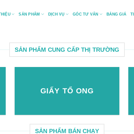
THIỆU
SẢN PHẨM
DỊCH VỤ
GÓC TƯ VẤN
BẢNG GIÁ
T
SẢN PHẨM CUNG CẤP THỊ TRƯỜNG
GIẤY TỔ ONG
SẢN PHẨM BÁN CHẠY