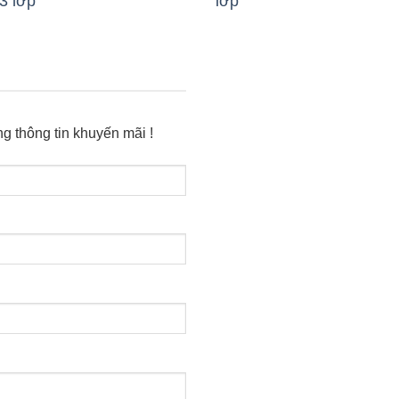
3 lớp
lớp
g thông tin khuyến mãi !