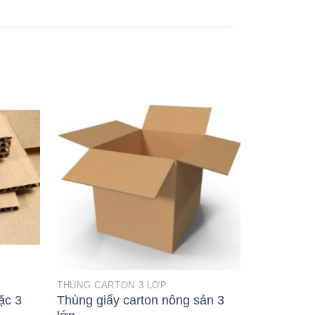
THÙNG CARTON 3 LỚP
THÙNG CAR
ặc 3
Thùng giấy carton nông sản 3
Thùng giấ