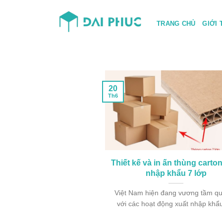
Skip
to
TRANG CHỦ
GIỚI 
content
20
Th6
Thiết kế và in ấn thùng carto
nhập khẩu 7 lớp
Việt Nam hiện đang vương tầm qu
với các hoạt động xuất nhập khẩu 