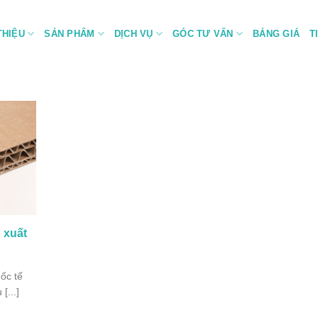
THIỆU
SẢN PHẨM
DỊCH VỤ
GÓC TƯ VẤN
BẢNG GIÁ
T
n xuất
ốc tế
[...]